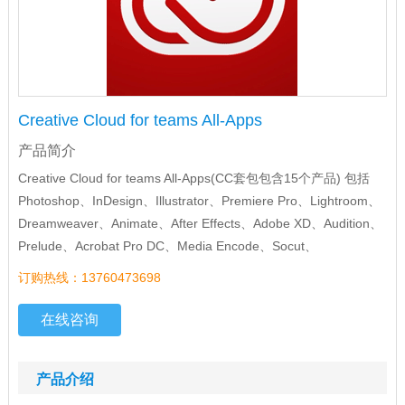
Creative Cloud for teams All-Apps
产品简介
Creative Cloud for teams All-Apps(CC套包包含15个产品) 包括
Photoshop、InDesign、Illustrator、Premiere Pro、Lightroom、
Dreamweaver、Animate、After Effects、Adobe XD、Audition、
Prelude、Acrobat Pro DC、Media Encode、Socut、
订购热线：13760473698
在线咨询
产品介绍