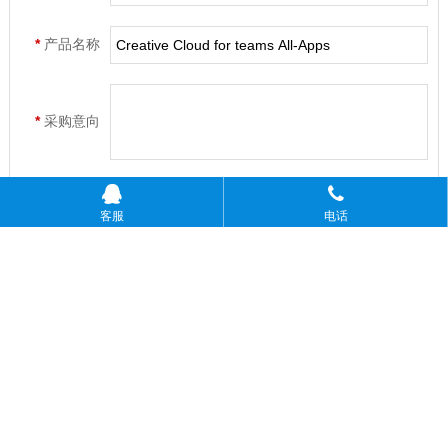
*
产品名称
*
采购意向
客服
电话
温馨提示：
请填写采购的产品数量和产品描述，方便我们进行统
一备货。
咨询热线：13760473698